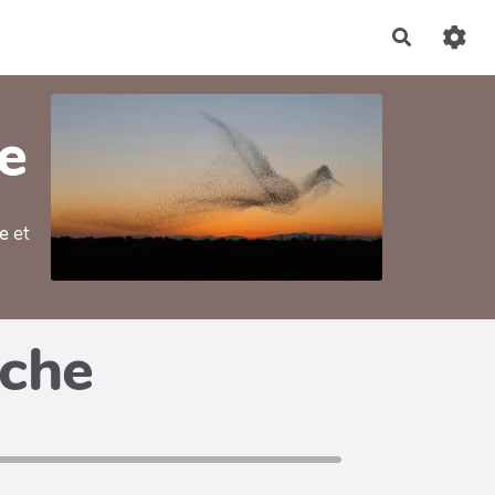
Recherch
ve
e
et
iche