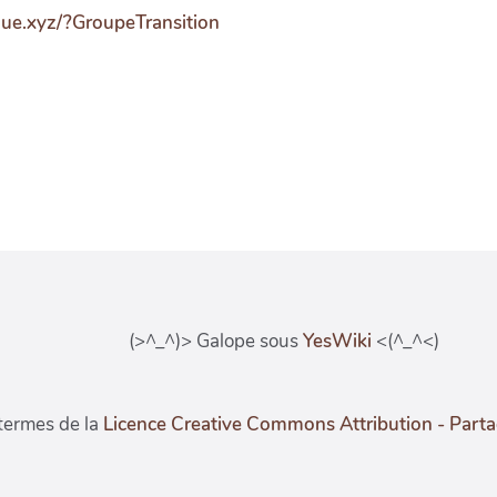
que.xyz/?GroupeTransition
(>^_^)> Galope sous
YesWiki
<(^_^<)
 termes de la
Licence Creative Commons Attribution - Part