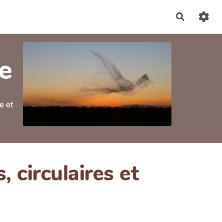
Recherch
ve
e
et
 circulaires et