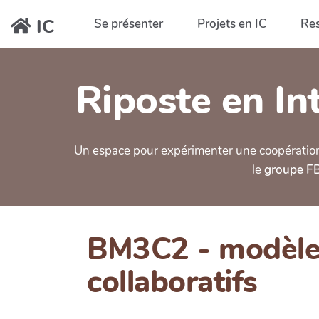
Aller au contenu principal
IC
Se présenter
Projets en IC
Re
Riposte en Int
Un espace pour expérimenter une coopération ou
le
groupe FB 
BM3C2 - modèles 
collaboratifs