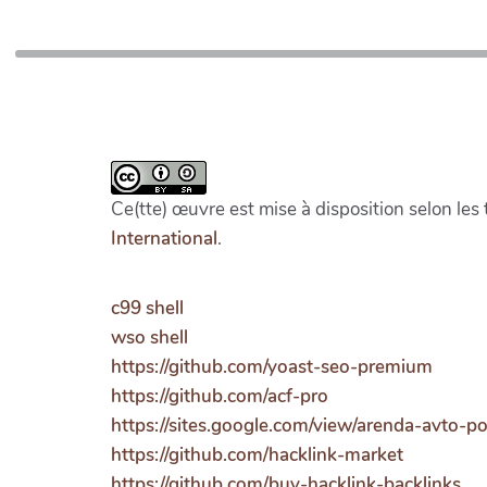
Ce(tte) œuvre est mise à disposition selon les
International
.
c99 shell
wso shell
https://github.com/yoast-seo-premium
https://github.com/acf-pro
https://sites.google.com/view/arenda-avto-
https://github.com/hacklink-market
https://github.com/buy-hacklink-backlinks