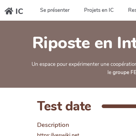
Aller au contenu principal
IC
Se présenter
Projets en IC
Re
Riposte en Int
Un espace pour expérimenter une coopération ou
le
groupe FB 
Test date
Description
https://yeswiki.net