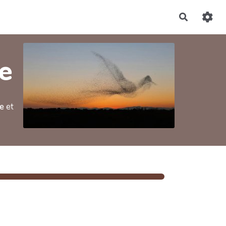
Recherch
ve
e
et