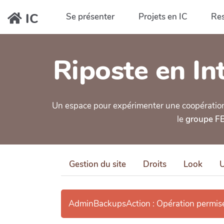
Aller au contenu principal
IC
Se présenter
Projets en IC
Re
Riposte en Int
Un espace pour expérimenter une coopération ou
le
groupe FB 
Gestion du site
Droits
Look
U
AdminBackupsAction : Opération permis