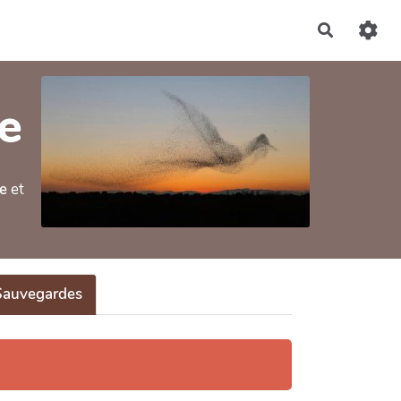
Recherch
ve
e
et
Sauvegardes